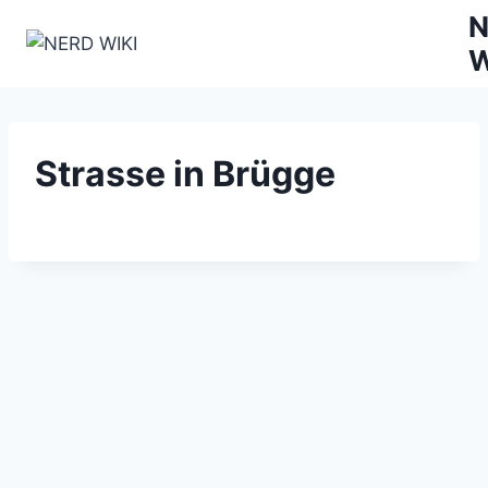
Zum
N
Inhalt
W
springen
Strasse in Brügge