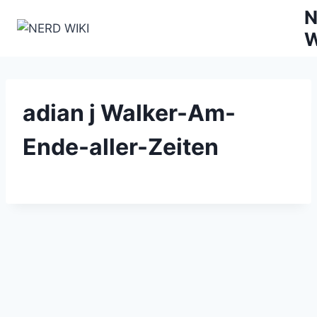
Zum
N
Inhalt
W
springen
adian j Walker-Am-
Ende-aller-Zeiten