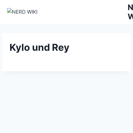
Zum
N
Inhalt
W
springen
Kylo und Rey