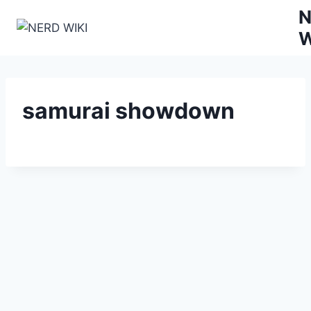
Zum
N
Inhalt
W
springen
samurai showdown