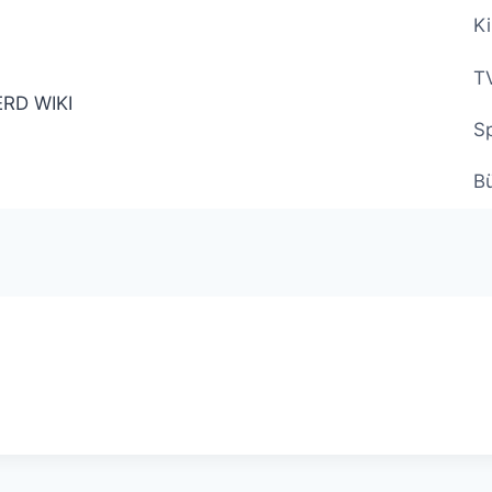
Ki
TV
Sp
B