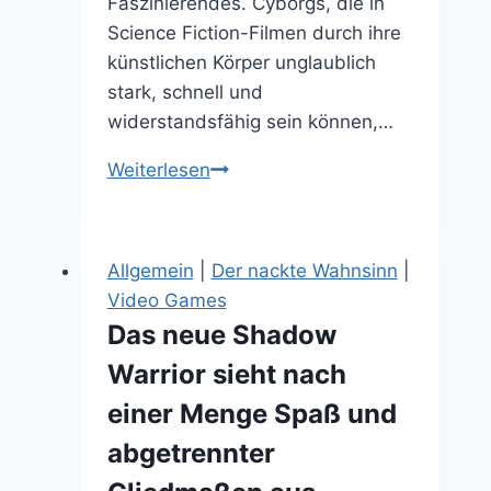
Faszinierendes. Cyborgs, die in
Science Fiction-Filmen durch ihre
künstlichen Körper unglaublich
stark, schnell und
widerstandsfähig sein können,…
Alita:
Weiterlesen
Battle
Angel
hat
Allgemein
|
Der nackte Wahnsinn
|
bei
Video Games
mir
Das neue Shadow
die
Warrior sieht nach
richtigen
Drähte
einer Menge Spaß und
zum
abgetrennter
Glühen