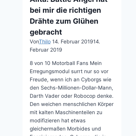
Con
bei mir die richtigen
Exclusive
Drähte zum Glühen
gebracht
Von
Thilo
14. Februar 2019
14.
Februar 2019
8 von 10 Motorball Fans Mein
Erregungsmodul surrt nur so vor
Freude, wenn ich an Cyborgs wie
den Sechs-Millionen-Dollar-Mann,
Darth Vader oder Robocop denke.
Den weichen menschlichen Körper
mit kalten Maschinenteilen zu
modifizieren hat etwas
gleichermaßen Morbides und