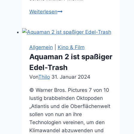
Filmkritik:
Weiterlesen
The
Amazing
Spiderman
2:
Allgemein
|
Kino & Film
Rise
Aquaman 2 ist spaßiger
of
Edel-Trash
Electro
Von
Thilo
31. Januar 2024
© Warner Bros. Pictures 7 von 10
lustig brabbelnden Oktopoden
„Atlantis und die Oberflächenwelt
sollen von nun an ihre
Technologien vereinen, um den
Klimawandel abzuwenden und