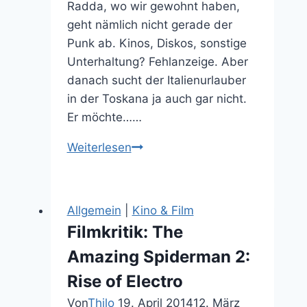
Radda, wo wir gewohnt haben,
geht nämlich nicht gerade der
Punk ab. Kinos, Diskos, sonstige
Unterhaltung? Fehlanzeige. Aber
danach sucht der Italienurlauber
in der Toskana ja auch gar nicht.
Er möchte……
Mittelalterlich:
Weiterlesen
Das
Chianti
Gebiet
Allgemein
|
Kino & Film
in
Filmkritik: The
der
Amazing Spiderman 2:
Toskana
Rise of Electro
Von
Thilo
19. April 2014
12. März