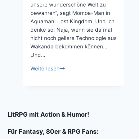
unsere wunderschöne Welt zu
bewahren“, sagt Momoa-Man in
Aquaman: Lost Kingdom. Und ich
denke so: Naja, wenn sie da mal
nicht noch geilere Technologie aus
Wakanda bekommen können…
Und…
Aquaman
Weiterlesen
2
ist
spaßiger
Edel-
Trash
LitRPG mit Action & Humor!
Für Fantasy, 80er & RPG Fans: