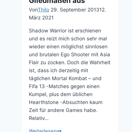
Gliedmaßen aus
gebracht
Von
Thilo
29. September 2013
12.
März 2021
Shadow Warrior ist erschienen
und es reizt mich schon sehr mal
wieder einen möglichst sinnlosen
und brutalen Ego Shooter mit Asia
Flair zu zocken. Doch die Wahrheit
ist, dass ich derzeitig mit
täglichen Mortal Kombat – und
Fifa 13 -Matches gegen einen
Kumpel, plus dem üblichen
Hearthstone -Absuchten kaum
Zeit für andere Games habe.
Relativ…
Das
Weiterlesen