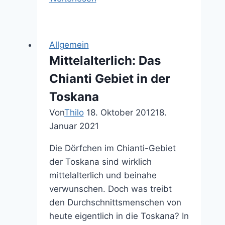
neue
Shadow
Warrior
Allgemein
sieht
Mittelalterlich: Das
nach
Chianti Gebiet in der
einer
Menge
Toskana
Spaß
Von
Thilo
18. Oktober 2012
18.
und
Januar 2021
abgetrennter
Gliedmaßen
Die Dörfchen im Chianti-Gebiet
aus
der Toskana sind wirklich
mittelalterlich und beinahe
verwunschen. Doch was treibt
den Durchschnittsmenschen von
heute eigentlich in die Toskana? In