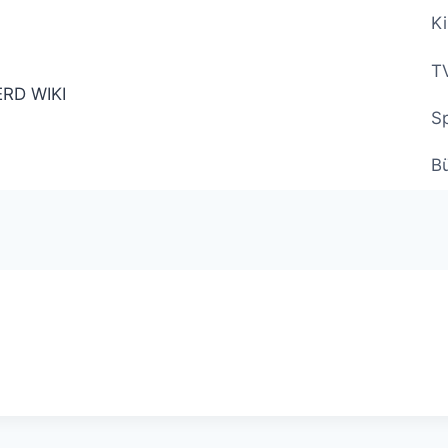
Ki
TV
Sp
B