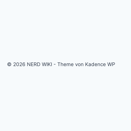
© 2026 NERD WIKI - Theme von Kadence WP
Kino & Film
Video Games
TV & Serien
Pen & Paper
Spielzeug
Tabletop