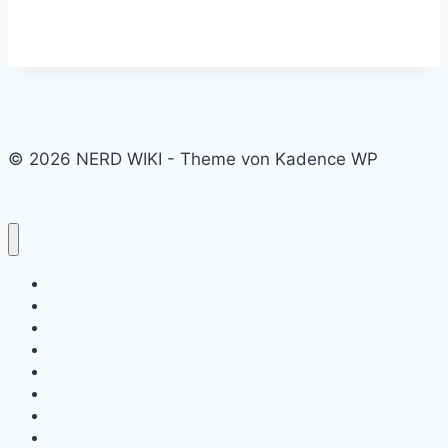
© 2026 NERD WIKI - Theme von Kadence WP
Kino & Film
Video Games
TV & Serien
Pen & Paper
Spielzeug
Tabletop
Bücher & Comics
Partner