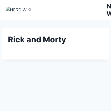
Zum
N
Inhalt
W
springen
Rick and Morty