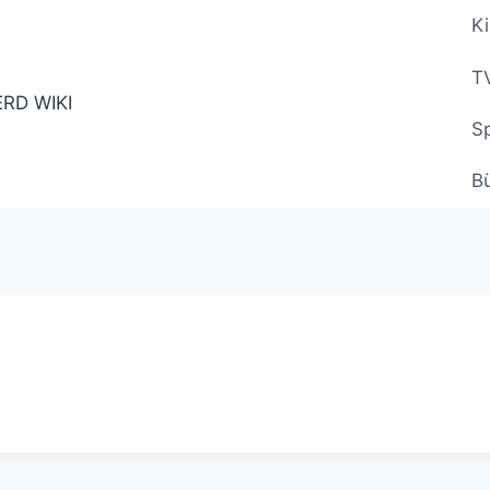
Ki
TV
Sp
B