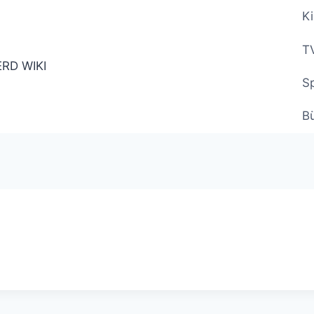
Ki
TV
Sp
B