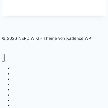
© 2026 NERD WIKI - Theme von Kadence WP
Kino & Film
Video Games
TV & Serien
Pen & Paper
Spielzeug
Tabletop
Bücher & Comics
Partner