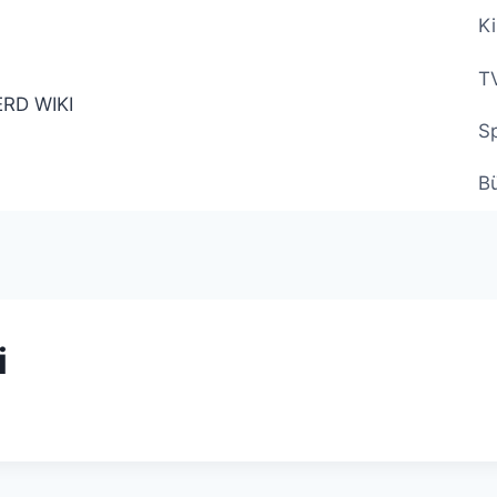
Ki
TV
Sp
B
i