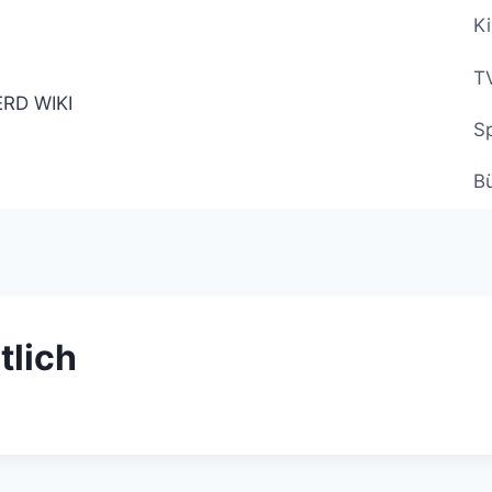
Ki
TV
Sp
B
tlich